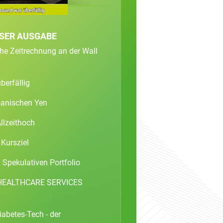
ESER AUSGABE
che Zeitrechnung an der Wall
berfällig
panischen Yen
llzeithoch
Kursziel
Spekulativen Portfolio
 HEALTHCARE SERVICES
iabetes-Tech - der