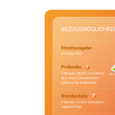
BEZUGSMÖGLICHKE
Einzelausgabe
einmalig 9,99 €
Probeabo
3 Monate / 28,20 € (monatlich)
ab 4. Monat Standardpreis /
gültig nur für Erstbesteller
Standardabo
3 Monate / 37,60 € (monatlich)
regulärer Preis