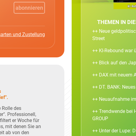
abonnieren
THEMEN IN DI
++ Neue geldpolitis
arten und Zustellung
Street
++ KI-Rebound war ü
++ Blick auf den Ja
++ DAX mit neuem A
++ DT. BANK: Neues 
s
ef".
++ Neuaufnahme im 
e Rolle des
++ Trendwende bei
r". Professionell,
GROUP
iltert er Woche für
s, mit denen Sie an
++ Unter der Lupe: D
eit ab von den