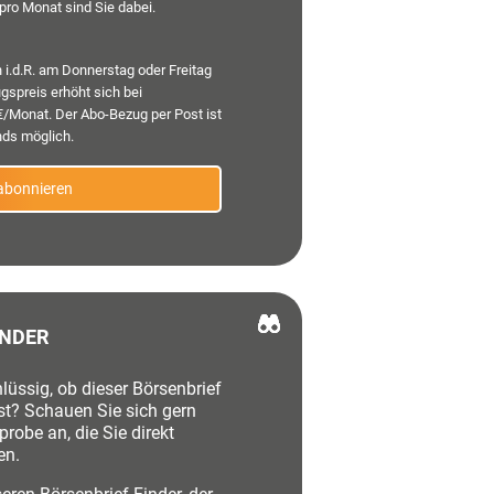
 pro Monat sind Sie dabei.
 i.d.R. am Donnerstag oder Freitag
gspreis erhöht sich bei
€/Monat. Der Abo-Bezug per Post ist
nds möglich.
abonnieren
INDER
lüssig, ob dieser Börsenbrief
 ist? Schauen Sie sich gern
robe an, die Sie direkt
en.