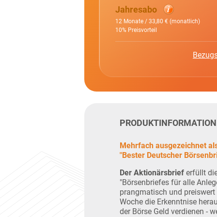
Jahresabo
12 Monate / 33,80 € (monatlich)
10% Preisvorteil
Bezugs
PRODUKTINFORMATION
Mehrfach ausgezeichnet al
"Bester Deutscher Börsenbri
Der Aktionärsbrief
erfüllt di
"Börsenbriefes für alle Anlege
prangmatisch und preiswert f
Woche die Erkenntnise herau
der Börse Geld verdienen - w