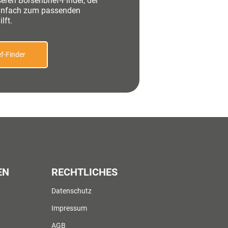
eren Börsenbrief-Finder, der
einfach zum passenden
lft.
f-Finder
EN
RECHTLICHES
Datenschutz
Impressum
AGB