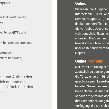
spreis.
Online
Sie lesen Ihre Ausgaben 
Internetseite (HTML-Ans
ie Online-Varianten
Bernecker-App (PDF). Di
ag
direkt nach Veröffentli
Sie verfügbar. Über uns
te, Fonds/ETFs und
sich benachrichtigen la
online ist. Darüber hina
tark bei Nebenwerten und
NewsPilot auch zwische
über anstehende Verände
ortfolios
Depots.
iert, trendaffin,
Online
Premium
Der Premium-Bezug öffne
zusätzlich zu den vorge
halt und Aufbau des
die Tür zu unserem für di
sich anhand der
geschlossenen
Leserfo
ie einfach über den
bereden Sie mit anderen
en.
Börse Sache ist. Auch di
schauen regelmäßig dort
Ihre Börsenbrief-Ausgab
Verfügung, die Sie sich 