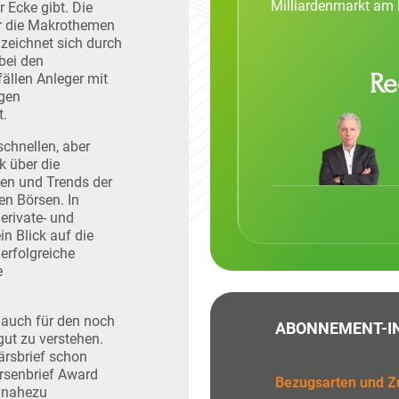
Milliardenmarkt am
r Ecke gibt. Die
hr die Makrothemen
 zeichnet sich durch
bei den
Re
fällen Anleger mit
igen
t.
schnellen, aber
k über die
en und Trends der
en Börsen. In
rivate- und
n Blick auf die
erfolgreiche
e
t auch für den noch
ABONNEMENT-I
gut zu verstehen.
ärsbrief schon
rsenbrief Award
Bezugsarten und Zu
 nahezu