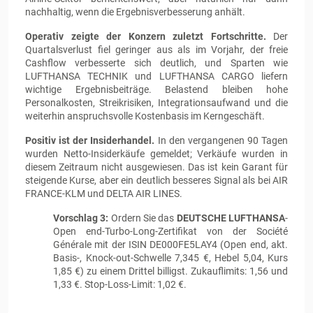
nachhaltig, wenn die Ergebnisverbesserung anhält.
Operativ zeigte der Konzern zuletzt Fortschritte.
Der
Quartalsverlust fiel geringer aus als im Vorjahr, der freie
Cashflow verbesserte sich deutlich, und Sparten wie
LUFTHANSA TECHNIK und LUFTHANSA CARGO liefern
wichtige Ergebnisbeiträge. Belastend bleiben hohe
Personalkosten, Streikrisiken, Integrationsaufwand und die
weiterhin anspruchsvolle Kostenbasis im Kerngeschäft.
Positiv ist der Insiderhandel.
In den vergangenen 90 Tagen
wurden Netto-Insiderkäufe gemeldet; Verkäufe wurden in
diesem Zeitraum nicht ausgewiesen. Das ist kein Garant für
steigende Kurse, aber ein deutlich besseres Signal als bei AIR
FRANCE-KLM und DELTA AIR LINES.
Vorschlag 3:
Ordern Sie das
DEUTSCHE LUFTHANSA
-
Open end-Turbo-Long-Zertifikat von der Société
Générale mit der ISIN DE000FE5LAY4 (Open end, akt.
Basis-, Knock-out-Schwelle 7,345 €, Hebel 5,04, Kurs
1,85 €) zu einem Drittel billigst. Zukauflimits: 1,56 und
1,33 €. Stop-Loss-Limit: 1,02 €.