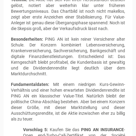
gelöst, notiert aber weiterhin klar unter früheren
Bewertungsniveaus. Das Chartbild ist noch nicht makellos,
zeigt aber erste Anzeichen einer Stabilisierung. Für Value-
Anleger ist genau diese Übergangsphase spannend: Noch ist
die Skepsis groß, aber der Verkaufsdruck lässt nach.
Besonderheiten:
PING AN ist kein reiner Versicherer alter
Schule. Der Konzern kombiniert Lebensversicherung,
Krankenversicherung, Sachversicherung, Bankgeschäft und
digitale Finanzdienstleistungen. Entscheidend ist: Das
Kerngeschäft bleibt profitabel, die Kundenbasis ist gewaltig
und die Dividendenrendite liegt deutlich über dem
Marktdurchschnitt.
Fundamentaldaten:
Mit einem niedrigen Kurs-Gewinn-
Verhältnis und einer hohen erwarteten Dividendenrendite ist
PING AN ein klassischer Value-Titel. Natürlich bleibt der
politische China-Abschlag bestehen. Aber bei einem Konzern
dieser Größe, mit dieser Marktstellung und dieser
Ausschüttungsrendite, ist die Aktie inzwischen eher zu billig
als zu teuer.
Vorschlag 5:
Kaufen Sie das
PING AN INSURANCE
-
Open end-Turbo-Call-Zertifikat von der Société