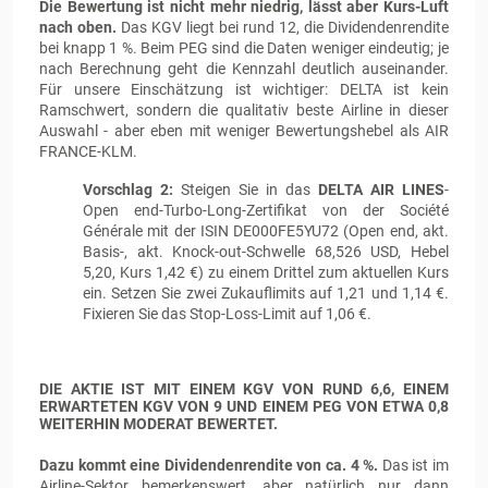
Die Bewertung ist nicht mehr niedrig, lässt aber Kurs-Luft
nach oben.
Das KGV liegt bei rund 12, die Dividendenrendite
bei knapp 1 %. Beim PEG sind die Daten weniger eindeutig; je
nach Berechnung geht die Kennzahl deutlich auseinander.
Für unsere Einschätzung ist wichtiger: DELTA ist kein
Ramschwert, sondern die qualitativ beste Airline in dieser
Auswahl - aber eben mit weniger Bewertungshebel als AIR
FRANCE-KLM.
Vorschlag 2:
Steigen Sie in das
DELTA AIR LINES
-
Open end-Turbo-Long-Zertifikat von der Société
Générale mit der ISIN DE000FE5YU72 (Open end, akt.
Basis-, akt. Knock-out-Schwelle 68,526 USD, Hebel
5,20, Kurs 1,42 €) zu einem Drittel zum aktuellen Kurs
ein. Setzen Sie zwei Zukauflimits auf 1,21 und 1,14 €.
Fixieren Sie das Stop-Loss-Limit auf 1,06 €.
DIE AKTIE IST MIT EINEM KGV VON RUND 6,6, EINEM
ERWARTETEN KGV VON 9 UND EINEM PEG VON ETWA 0,8
WEITERHIN MODERAT BEWERTET.
Dazu kommt eine Dividendenrendite von ca. 4 %.
Das ist im
Airline-Sektor bemerkenswert, aber natürlich nur dann