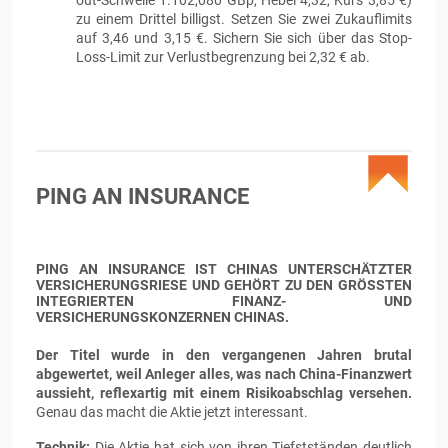
out-Schwelle 1.102,080 GBp, Hebel 4,32, Kurs 3,85 €)
zu einem Drittel billigst. Setzen Sie zwei Zukauflimits
auf 3,46 und 3,15 €. Sichern Sie sich über das Stop-
Loss-Limit zur Verlustbegrenzung bei 2,32 € ab.
PING AN INSURANCE
PING AN INSURANCE IST CHINAS UNTERSCHÄTZTER
VERSICHERUNGSRIESE UND GEHÖRT ZU DEN GRÖSSTEN I
NTEGRIERTEN FINANZ- UND V
ERSICHERUNGSKONZERNEN CHINAS.
Der Titel wurde in den vergangenen Jahren brutal
abgewertet, weil Anleger alles, was nach China-Finanzwert
aussieht, reflexartig mit einem Risikoabschlag versehen.
Genau das macht die Aktie jetzt interessant.
Technik:
Die Aktie hat sich von ihren Tiefstständen deutlich