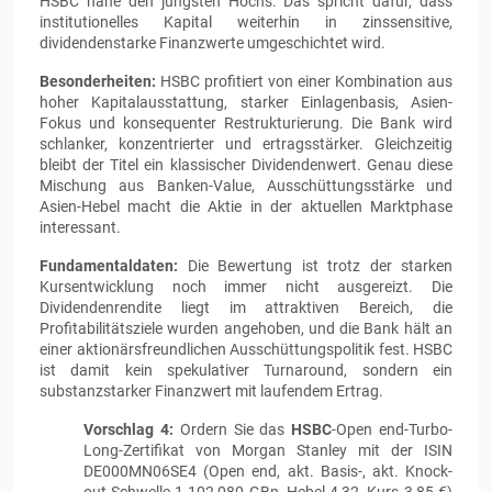
HSBC nahe den jüngsten Hochs. Das spricht dafür, dass
institutionelles Kapital weiterhin in zinssensitive,
dividendenstarke Finanzwerte umgeschichtet wird.
Besonderheiten:
HSBC profitiert von einer Kombination aus
hoher Kapitalausstattung, starker Einlagenbasis, Asien-
Fokus und konsequenter Restrukturierung. Die Bank wird
schlanker, konzentrierter und ertragsstärker. Gleichzeitig
bleibt der Titel ein klassischer Dividendenwert. Genau diese
Mischung aus Banken-Value, Ausschüttungsstärke und
Asien-Hebel macht die Aktie in der aktuellen Marktphase
interessant.
Fundamentaldaten:
Die Bewertung ist trotz der starken
Kursentwicklung noch immer nicht ausgereizt. Die
Dividendenrendite liegt im attraktiven Bereich, die
Profitabilitätsziele wurden angehoben, und die Bank hält an
einer aktionärsfreundlichen Ausschüttungspolitik fest. HSBC
ist damit kein spekulativer Turnaround, sondern ein
substanzstarker Finanzwert mit laufendem Ertrag.
Vorschlag 4:
Ordern Sie das
HSBC
-Open end-Turbo-
Long-Zertifikat von Morgan Stanley mit der ISIN
DE000MN06SE4 (Open end, akt. Basis-, akt. Knock-