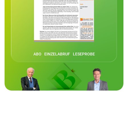
06-Aug. 09:30
Guten Morgen aus der Redaktion: Ausgepowert
06-Aug. 08:44
SHOPIFY hat mit den Quartalszahlen überzeugt.
ABO
EINZELABRUF
LESEPROBE
05-Aug. 17:19