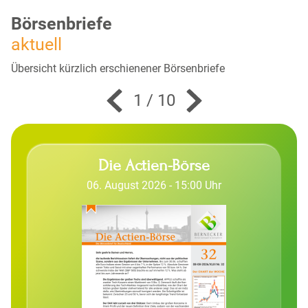
06-Aug. 15:15
Börsenbriefe
aktuell
ALZCHEM hat sich vorbildlich fokussiert
Übersicht kürzlich erschienener Börsenbriefe
06-Aug. 15:15
1
/
10
Für Actien-Börse- und Aktionärsbrief Abonnenten: Bayer und der
Vergleich
Die Actien-Börse
06-Aug. 15:00
06. August 2026 - 15:00 Uhr
Carl-Zeiss-Meditec unter Druck - Comeback gefährdet?
06-Aug. 15:00
Wir bauen unser KI-Paket aus - Termin Börse daily