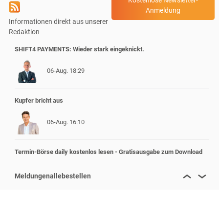
Anmeldung
Informationen direkt aus unserer
Redaktion
SHIFT4 PAYMENTS: Wieder stark eingeknickt.
06-Aug. 18:29
Kupfer bricht aus
06-Aug. 16:10
Termin-Börse daily kostenlos lesen - Gratisausgabe zum Download
06-Aug. 15:49
Meldungen
alle
bestellen
Aktionärsbrief Depowert IonQ