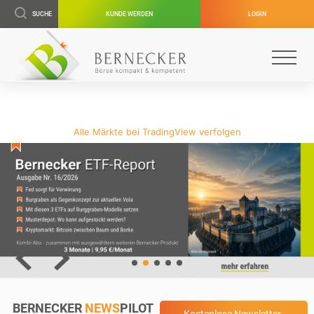
SUCHE
KUNDE WERDEN
LOGIN
Alle Märkte bei TradingView verfolgen
BERNECKER
NEWS
PILOT
Kostenlose Newsletter-